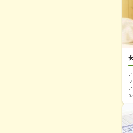
ア
ッ
い
を