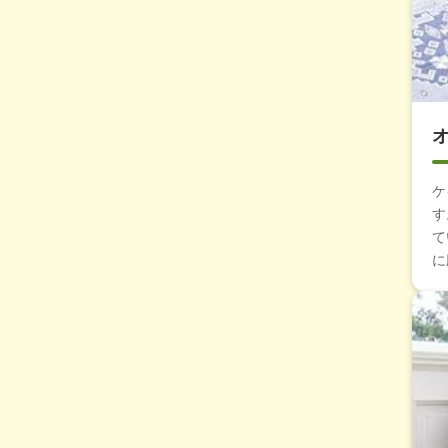
ケ
す
て
に