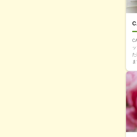
C
C
ッ
た
ま