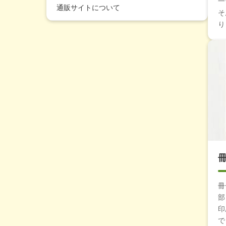
一
通販サイトについて
そ
り
冊
部
印
で