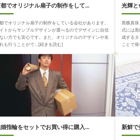
京都でオリジナル扇子の制作をして…
光輝と
都でオリジナル扇子の制作をしている会社があります。
黒蝶真珠
イトからサンプルデザインが選べるのでデザインに自信
式には黒
ない方でも安心です。また、オリジナルのデザインや名
成するタ
れも行うことがで...[続きを読む]
ことで発色
結婚指輪をセットでお買い得に購入…
新鮮で