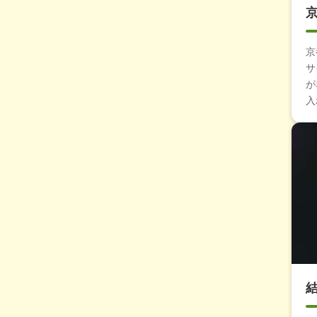
京
サ
が
入