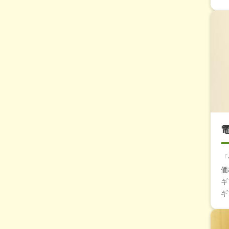
「
価
ギ
ギ